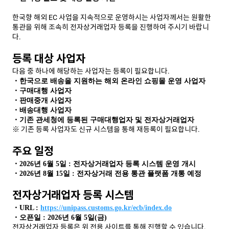
한국향 해외 EC 사업을 지속적으로 운영하시는 사업자께서는 원활한
통관을 위해 조속히 전자상거래업자 등록을 진행하여 주시기 바랍니
다.
등록 대상 사업자
다음 중 하나에 해당하는 사업자는 등록이 필요합니다.
・한국으로
배송을
지원하는
해외
온라인
쇼핑몰
운영
사업자
・구매대행
사업자
・판매중개
사업자
・배송대행
사업자
・기존
관세청에
등록된
구매대행업자
및
전자상거래업자
※ 기존 등록 사업자도 신규 시스템을 통해 재등록이 필요합니다.
주요 일정
・
년
월
일
전자상거래업자
등록
시스템
운영
개시
2026
6
5
:
・
년
월
일
전자상거래
전용
통관
플랫폼
개통
예정
2026
8
15
:
전자상거래업자 등록 시스템
・
URL :
https://unipass.customs.go.kr/ecb/index.do
・오픈일
년
월
일
금
: 2026
6
5
(
)
전자상거래업자 등록은 위 전용 사이트를 통해 진행할 수 있습니다.