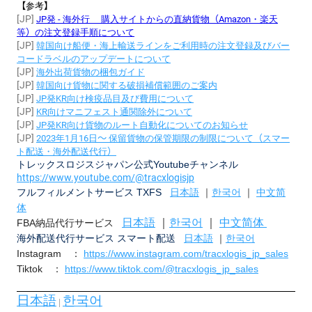
【
参
考】
[JP]
JP発 - 海外行 購入サイトからの直納貨物（Amazon・楽天
等）の注文登録手順について
[JP]
韓
国
向け船便
・
海上輸送ラインをご利用時の注文登
録
及びバ
ー
コ
ー
ドラベルのアップデ
ー
トについて
[JP]
海外出荷貨物の梱包ガイド
[JP]
韓
国
向け貨物に
関
する破損補償範
囲
のご案
内
[JP]
JP
発
KR
向け
検
疫品目及び費用について
[JP]
KR
向けマニフェスト通
関
除外について
[JP]
JP
発
KR
向け貨物のル
ー
ト自動化についてのお知らせ
[JP]
2023
年1
月16
日～
保留貨物の保管期限の制限について（スマ
ー
ト配送
・
海外配送代行）
トレックスロジスジャパン公式Youtubeチャンネル
https://www.youtube.com/@tracxlogisjp
フルフィルメントサービス TXFS
日本語
｜
한국어
｜
中文简
体
日本語
｜
한국어
｜
中文简体
FBA納品代行サービス
海外配送代行サービス スマート配送
日本語
｜
한국어
Instagram ：
https://www.instagram.com/tracxlogis_jp_sales
Tiktok ：
https://www.tiktok.com/@tracxlogis_jp_sales
日本語
한국어
 | 