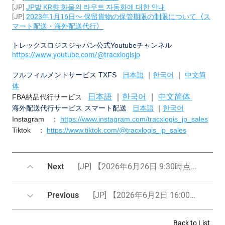
[JP]
JP
발
KR
향
화물의
라우트
자동화에
대한
안내
[JP]
2023
年1
月16
日～
保留貨物の保管期限の制限について（ス
マート配送・海外配送代行）
トレックスロジスジャパン公式Youtubeチャンネル
https://www.youtube.com/@tracxlogisjp
フルフィルメントサービス TXFS
日本語
｜
한국어
｜
中文简
体
日本語
｜
한국어
｜
中文简体
FBA納品代行サービス
海外配送代行サービス スマート配送
日本語
｜
한국어
Instagram ：
https://www.instagram.com/tracxlogis_jp_sales
Tiktok ：
https://www.tiktok.com/@tracxlogis_jp_sales
Next
[JP] 【2026年6月26日 9:30時点】台風7号・8号接近に伴うJP Tokyoセンター運営及び配送への影響について
Previous
[JP] 【2026年6月2日 16:00時点】 台風6号接近に伴うJP Tokyoセンター運営及び配送への影響について
Back to List