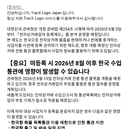
(한국어）
안녕하십니까
,
TracX Logis
Japan
입니다
.
항상
저희
TracX Logis
서비스를
이용해주셔서
감사합니다
.
대한민국 관세청은 개정 관세법 제254조 시행에 따라 2026년 6월 5일
부터 「전자상거래업자 등록제도」를 본격 운영할 예정입니다.
본 제도는 한국으로 전자상거래 물품을 판매하거나 판매를 중개하는
사업자를 사전에 등록·관리하기 위한 제도로, 향후 개통 예정인 전자상
거래 전용 통관 플랫폼에서 사업자 정보를 활용하기 위해 도입됩니다.
【중요】미등록 시 2026년 8월 이후 한국 수입
통관에 영향이 발생할 수 있습니다
관세청은 2026년 8월 15일 전자상거래 전용 통관 플랫폼 개통을 예정
하고 있으며, 향후 전자상거래업자 부호를 활용한 통관 절차를 운영할
계획입니다.
새롭게 도입되는 전자상거래 수입신고서 및 통관목록에는 전자상거래
업자 부호 기재가 필수로 적용될 예정입니다.
이에 따라 대상 사업자가 등록을 완료하지 않은 경우 다음과 같은 영향
이 발생할 수 있습니다.
・
한국향
화물 목록통관 이용 제한으로 인한
통관
지연
・한국향
출고
및
배송
일정
지연