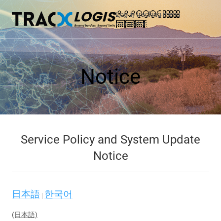
Log in
tracking
menu
calculator
Notice
Service Policy and System Update
Notice
日本語
한국어
 | 
(日本語)