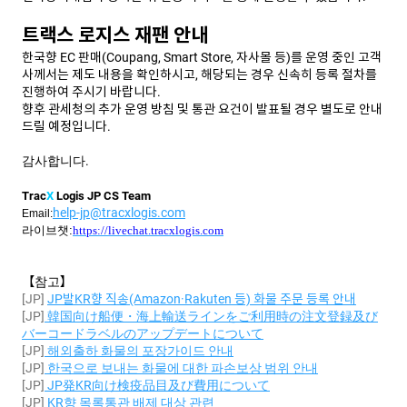
트랙스 로지스 재팬 안내
한국향 EC 판매(Coupang, Smart Store, 자사몰 등)를 운영 중인 고객
사께서는 제도 내용을 확인하시고, 해당되는 경우 신속히 등록 절차를
진행하여 주시기 바랍니다.
향후 관세청의 추가 운영 방침 및 통관 요건이 발표될 경우 별도로 안내
드릴 예정입니다.
감사합니다
.
Trac
X
Logis
JP
CS Team
help-jp@tracxlogis.com
Email:
라이브챗:
https://livechat.tracxlogis.com
【
참고
】
[JP]
JP발KR향 직송(Amazon·Rakuten 등) 화물 주문 등록 안내
[JP]
韓国向け船便・海上輸送ラインをご利用時の注文登録及び
バーコードラベルのアップデートについて
[JP]
해외출하
화물의
포장가이드
안내
[JP]
한국으로
보내는
화물에
대한
파손보상
범위
안내
[JP]
JP
発KR
向け検疫品目及び費用について
[JP]
KR
향
목록통관
배제
대상
관련