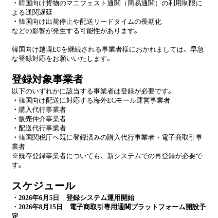
・
韓国向け貨物の
マニフェスト通関（簡易通関）の利用制限に
よる
通関遅延
・
韓国向け出荷停止や配送リードタイムの長期化
などの影響が発生する可能性があります。
韓国向け越境ECを継続される事業者様におかれましては、早急
な登録対応をお願いいたします。
登録対象事業者
以下のいずれかに該当する事業者は登録が必要です。
・
韓国向け配送に対応する海外
EC
モール運営事業者
・
購入代行事業者
・
販売仲介事業者
・
配送代行事業者
・
韓国関税庁へ既に登録済みの購入代行事業者・電子商取引事
業者
※既存登録事業者についても、新システムでの再登録が必要で
す。
スケジュール
・
2026
年
6
月
5
日 登録システム運用開始
・
2026
年
8
月
15
日 電子商取引専用通関プラットフォーム開設予
定