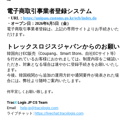
電子商取引事業者登録システム
・
URL
：
https://unipass.customs.go.kr/ecb/index.do
・
オープン日：
2026
年
6
月
5
日（金）
電子商取引事業者登録は、上記の専用サイトよりお手続きいた
だけます。
トレックスロジスジャパンからのお願い
韓国向けEC販売（Coupang、Smart Store、自社ECサイト等）
を行われているお客様におかれましては、制度内容をご確認い
ただき、対象となる場合は速やかに登録手続きをお願いいたし
ます。
今後、韓国税関から追加の運用方針や通関要件が発表された場
合には、弊社より随時ご案内いたします。
何卒宜しくお願い致します。
Trac
X
Logis
JP
CS Team
Email
:
help-jp@tracxlogis.com
ライブチャット:
https://livechat.tracxlogis.com