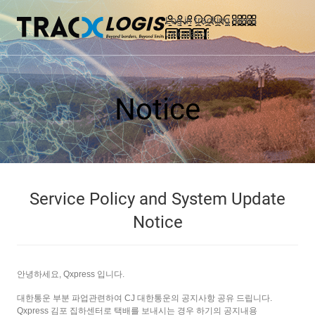
Log in
tracking
menu
calculator
Notice
Service Policy and System Update
Notice
안녕하세요
, Qxpress
입니다
.
대한통운
부분
파업관련하여
CJ
대한통운의
공지사항
공유
드립니다
.
Qxpress
김포
집하센터로
택배를
보내시는
경우
하기의
공지내용