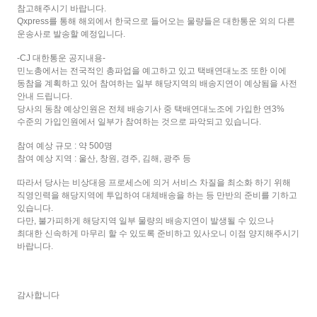
참고해주시기
바랍니다
.
Qxpress
를
통해
해외에서
한국으로
들어오는
물량들은
대한통운
외의
다른
운송사로
발송할
예정입니다
.
-CJ
대한통운
공지내용
-
민노총에서는
전국적인
총파업을
예고하고
있고
택배연대노조
또한
이에
동참을
계획하고
있어
참여하는
일부
해당지역의
배송지연이
예상됨을
사전
안내
드립니다
.
당사의
동참
예상인원은
전체
배송기사
중
택배연대노조에
가입한
연
3%
수준의
가입인원에서
일부가
참여하는
것으로
파악되고
있습니다
.
참여
예상
규모
:
약
500
명
참여
예상
지역
:
울산
,
창원
,
경주
,
김해
,
광주
등
따라서
당사는
비상대응
프로세스에
의거
서비스
차질을
최소화
하기
위해
직영인력을
해당지역에
투입하여
대체배송을
하는
등
만반의
준비를
기하고
있습니다
.
다만
,
불가피하게
해당지역
일부
물량의
배송지연이
발생될
수
있으나
최대한
신속하게
마무리
할
수
있도록
준비하고
있사오니
이점
양지해주시기
바랍니다
.
감사합니다