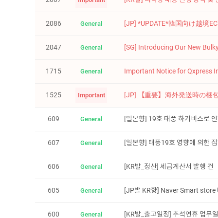
2086
[JP] *UPDATE*韓国向け越境
General
2047
[SG] Introducing Our New Bulky 
General
1715
Important Notice for Qxpress In
General
1525
[JP] 【重要】海外発送時の梱包
Important
609
[일본향] 19호 태풍 하기비스로 
General
607
[일본향] 태풍19호 영향에 의
General
606
[KR발_정산] 세금계산서 발행 건
General
605
[JP발 KR향] Naver Smart st
General
600
[KR발_출고일정] 추석연휴 업무
General