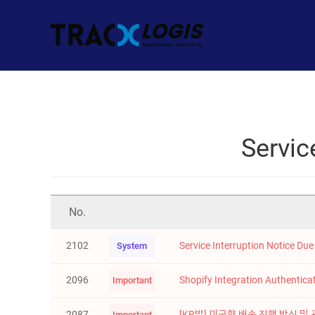
Servic
No.
2102
Service Interruption Notice Du
System
2096
Shopify Integration Authentic
Important
2087
[KR발] 미국향 배송 진행 방식 및 관
Important