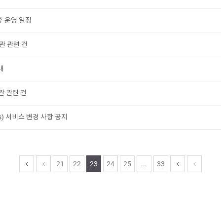
휴 운영 일정
관 관련 건
내
관 관련 건
) 서비스 변경 사항 공지
21
22
23
24
25
...
33