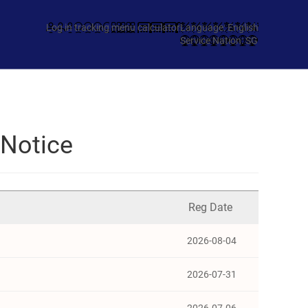
Log in
tracking
menu
calculator
Language: English
Service Nation: SG
 Notice
Reg Date
2026-08-04
2026-07-31